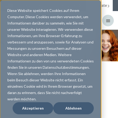
Corporate
Change your region to
United States
Diese Website speichert Cookies auf Ihrem
Computer. Diese Cookies werden verwendet, um
Informationen darüber zu sammeln, wie Sie mit
unserer Website interagieren. Wir verwenden diese
Informationen, um Ihre Browser-Erfahrung zu
verbessern und anzupassen, sowie für Analysen und
Messungen zu unseren Besuchern auf dieser
Website und anderen Medien. Weitere
Informationen zu den von uns verwendeten Cookies
finden Sie in unseren Datenschutzbestimmungen.
Wenn Sie ablehnen, werden Ihre Informationen
Erlebe kontaktlinsenFREUDE
beim Besuch dieser Website nicht erfasst. Ein
mit der Menicon Academy!
einzelnes Cookie wird in Ihrem Browser gesetzt, um
daran zu erinnern, dass Sie nicht nachverfolgt
werden möchten.
In der Menicon Academy findest Du genau die
Lernangebote, die zu Deinem Alltag passen.
Akzeptieren
Ablehnen
Verschiedene Kursformate und Erfahrungslevel