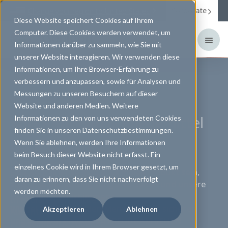
Corporate
Change your region to
United States
Diese Website speichert Cookies auf Ihrem
Computer. Diese Cookies werden verwendet, um
Informationen darüber zu sammeln, wie Sie mit
unserer Website interagieren. Wir verwenden diese
Informationen, um Ihre Browser-Erfahrung zu
verbessern und anzupassen, sowie für Analysen und
Messungen zu unseren Besuchern auf dieser
UNSER PORTFOLIO FÜR GUTES SEHEN
kontaktlinsenFREUDE treibt uns an
UNSERE VIELFALT FÜR DEINEN ERFOLG
Website und anderen Medien. Weitere
Kontaktlinsen & Pflegemittel
Willkommen
MENICON means more.
Informationen zu den von uns verwendeten Cookies
finden Sie in unseren Datenschutzbestimmungen.
bei Menicon
Wenn Sie ablehnen, werden Ihre Informationen
Menicon bietet mehr. Unser Angebot umfasst
beim Besuch dieser Website nicht erfasst. Ein
weit mehr als „nur“ innovative Produkte. Finde
einzelnes Cookie wird in Ihrem Browser gesetzt, um
Eine Kontaktlinse mag ein simples Produkt sein,
heraus, welchen Mehrwert Du aus einer
daran zu erinnern, dass Sie nicht nachverfolgt
aber ihre Bedeutung für gutes Sehen und unsere
Partnerschaft mit Menicon gewinnen kannst.
werden möchten.
Lebensqualität ist immens.
Wir bei Menicon wollen Menschen mit sicheren
Akzeptieren
Ablehnen
und präzisen Produkten FREUDE AM SEHEN