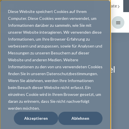
Corporate
Change your region to
United States
Diese Website speichert Cookies auf Ihrem
Computer. Diese Cookies werden verwendet, um
Informationen darüber zu sammeln, wie Sie mit
unserer Website interagieren. Wir verwenden diese
Informationen, um Ihre Browser-Erfahrung zu
verbessern und anzupassen, sowie für Analysen und
Messungen zu unseren Besuchern auf dieser
UNSER PORTFOLIO FÜR GUTES SEHEN
kontaktlinsenFREUDE treibt uns an
UNSERE VIELFALT FÜR DEINEN ERFOLG
Website und anderen Medien. Weitere
Kontaktlinsen & Pflegemittel
Willkommen
MENICON means more.
Informationen zu den von uns verwendeten Cookies
finden Sie in unseren Datenschutzbestimmungen.
bei Menicon
Wenn Sie ablehnen, werden Ihre Informationen
Austauschlinsen
Menicon bietet mehr. Unser Angebot umfasst
beim Besuch dieser Website nicht erfasst. Ein
Individuelle Weichlinsen
weit mehr als „nur“ innovative Produkte. Finde
einzelnes Cookie wird in Ihrem Browser gesetzt, um
Eine Kontaktlinse mag ein simples Produkt sein,
Formstabile Kontaktlinsen
heraus, welchen Mehrwert Du aus einer
daran zu erinnern, dass Sie nicht nachverfolgt
aber ihre Bedeutung für gutes Sehen und unsere
Ortho-K
Partnerschaft mit Menicon gewinnen kannst.
werden möchten.
Lebensqualität ist immens.
Irreguläre Hornhäute
Wir bei Menicon wollen Menschen mit sicheren
Akzeptieren
Ablehnen
Augentropfen
und präzisen Produkten FREUDE AM SEHEN
Pflegemittel & Zubehör