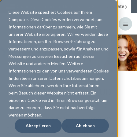
Corporate
Change your region to
United States
Diese Website speichert Cookies auf Ihrem
Computer. Diese Cookies werden verwendet, um
Informationen darüber zu sammeln, wie Sie mit
unserer Website interagieren. Wir verwenden diese
Informationen, um Ihre Browser-Erfahrung zu
verbessern und anzupassen, sowie für Analysen und
Messungen zu unseren Besuchern auf dieser
Website und anderen Medien. Weitere
Informationen zu den von uns verwendeten Cookies
finden Sie in unseren Datenschutzbestimmungen.
Wenn Sie ablehnen, werden Ihre Informationen
Erlebe kontaktlinsenFREUDE
beim Besuch dieser Website nicht erfasst. Ein
mit der Menicon Academy!
einzelnes Cookie wird in Ihrem Browser gesetzt, um
daran zu erinnern, dass Sie nicht nachverfolgt
werden möchten.
In der Menicon Academy findest Du genau die
Lernangebote, die zu Deinem Alltag passen.
Akzeptieren
Ablehnen
Verschiedene Kursformate und Erfahrungslevel